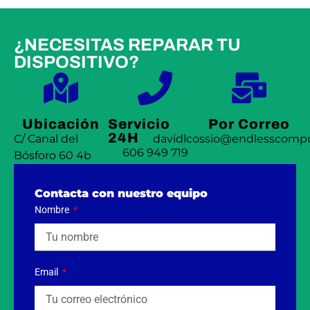
¿NECESITAS REPARAR TU
DISPOSITIVO?
Ubicación
Servicio
Por Correo
24H
C/ Canal del
davidlcossio@endlesscompu
606 949 719
Bósforo 60 4b
Contacta con nuestro equipo
Nombre
Email