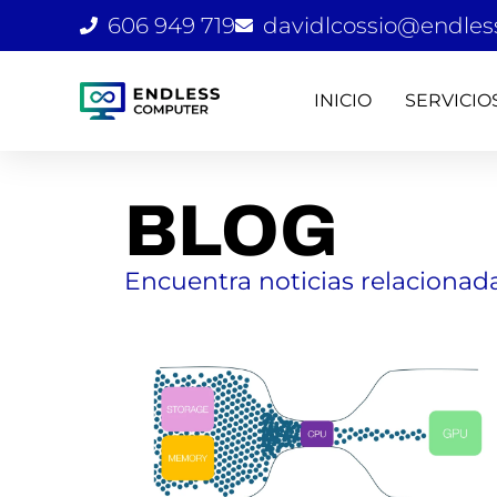
Ir
606 949 719
davidlcossio@endles
al
contenido
INICIO
SERVICIO
BLOG
Encuentra noticias relacionad