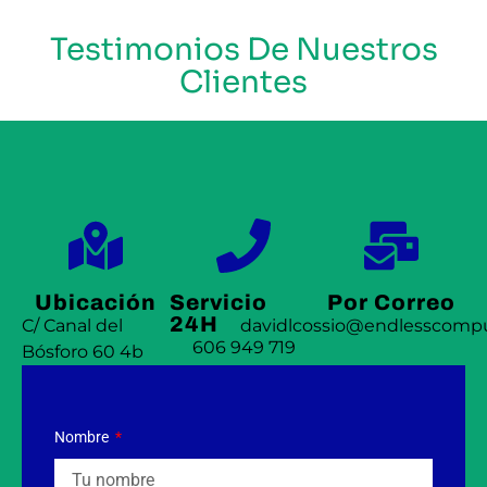
Testimonios De Nuestros
Clientes
Ubicación
Servicio
Por Correo
24H
C/ Canal del
davidlcossio@endlesscompu
606 949 719
Bósforo 60 4b
Nombre