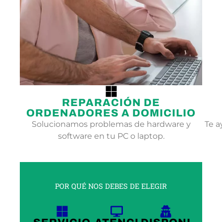
REPARACIÓN DE
ORDENADORES A DOMICILIO
Solucionamos problemas de hardware y
Te a
software en tu PC o laptop.
POR QUÉ NOS DEBES DE ELEGIR