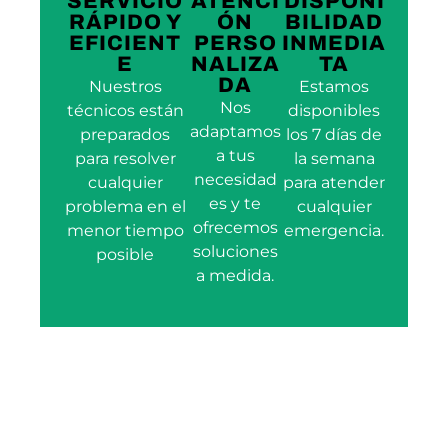
SERVICIO
ATENCI
DISPONI
RÁPIDO Y
ÓN
BILIDAD
EFICIENT
PERSO
INMEDIA
E
NALIZA
TA
DA
Nuestros
Estamos
Nos
técnicos están
disponibles
adaptamos
preparados
los 7 días de
a tus
para resolver
la semana
necesidad
cualquier
para atender
es y te
problema en el
cualquier
ofrecemos
menor tiempo
emergencia.
soluciones
posible
a medida.