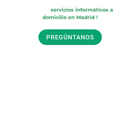
¡No esperes más y confía en
nuestros
servicios informáticos a
domicilio en Madrid
!
PREGÚNTANOS