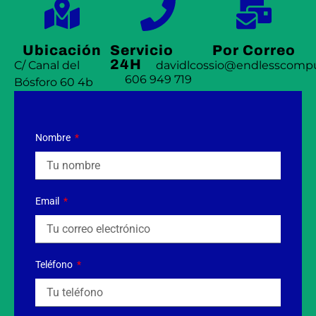
Ubicación
Servicio
Por Correo
24H
C/ Canal del
davidlcossio@endlesscompu
606 949 719
Bósforo 60 4b
Nombre
Email
Teléfono