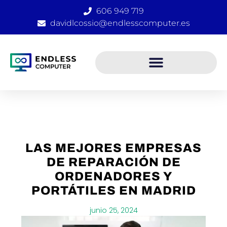
Ir
606 949 719
al
davidlcossio@endlesscomputer.es
contenido
LAS MEJORES EMPRESAS
DE REPARACIÓN DE
ORDENADORES Y
PORTÁTILES EN MADRID
junio 25, 2024