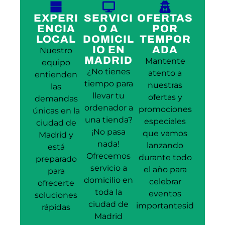
EXPERI
SERVICI
OFERTAS
ENCIA
O A
POR
LOCAL
DOMICIL
TEMPOR
IO EN
ADA
Nuestro
MADRID
Mantente
equipo
¿No tienes
atento a
entienden
tiempo para
nuestras
las
llevar tu
ofertas y
demandas
ordenador a
promociones
únicas en la
una tienda?
especiales
ciudad de
¡No pasa
que vamos
Madrid y
nada!
lanzando
está
Ofrecemos
durante todo
preparado
servicio a
el año para
para
domicilio en
celebrar
ofrecerte
toda la
eventos
soluciones
ciudad de
importantesid
rápidas
Madrid