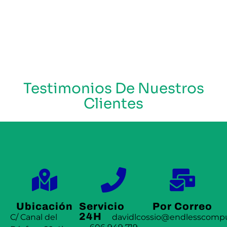
Testimonios De Nuestros
Clientes
Ubicación
Servicio
Por Correo
24H
C/ Canal del
davidlcossio@endlesscompu