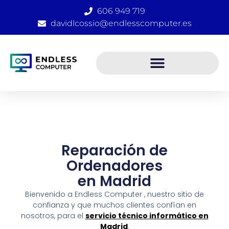
Ir
606 949 719
al
davidlcossio@endlesscomputer.es
contenido
Reparación de
Ordenadores
en Madrid
Bienvenido a Endless Computer , nuestro sitio de
confianza y que muchos clientes confían en
nosotros, para el
servicio técnico informático en
Madrid
.