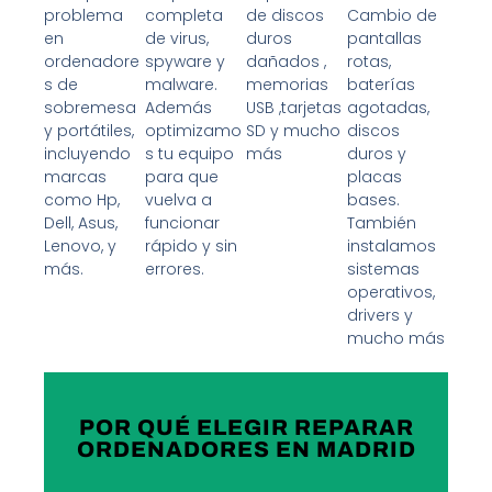
problema
completa
de discos
Cambio de
en
de virus,
duros
pantallas
ordenadore
spyware y
dañados ,
rotas,
s de
malware.
memorias
baterías
sobremesa
Además
USB ,tarjetas
agotadas,
y portátiles,
optimizamo
SD y mucho
discos
incluyendo
s tu equipo
más
duros y
marcas
para que
placas
como Hp,
vuelva a
bases.
Dell, Asus,
funcionar
También
Lenovo, y
rápido y sin
instalamos
más.
errores.
sistemas
operativos,
drivers y
mucho más
POR QUÉ ELEGIR REPARAR
ORDENADORES EN MADRID