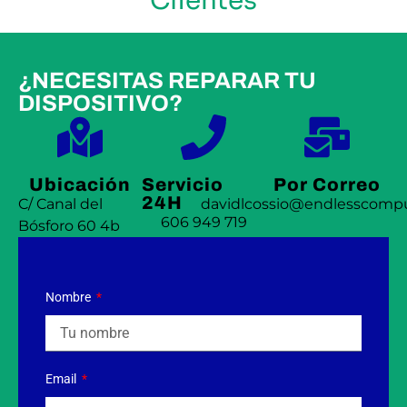
Clientes
¿NECESITAS REPARAR TU
DISPOSITIVO?
Ubicación
Servicio
Por Correo
24H
C/ Canal del
davidlcossio@endlesscompu
606 949 719
Bósforo 60 4b
Nombre
Email