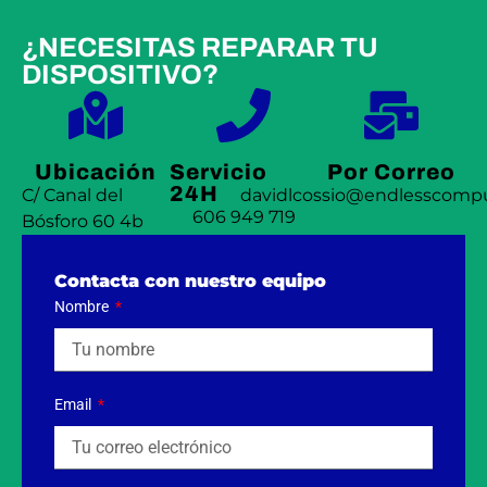
¿NECESITAS REPARAR TU
DISPOSITIVO?
Ubicación
Servicio
Por Correo
24H
C/ Canal del
davidlcossio@endlesscompu
606 949 719
Bósforo 60 4b
Contacta con nuestro equipo
Nombre
Email