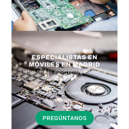
ESPECIALISTAS EN
MÓVILES EN MADRID
Si has tenido algún problema con tu
dispositivo móvil.
¡Contacta con nosotros y te
ayudaremos!
PREGÚNTANOS