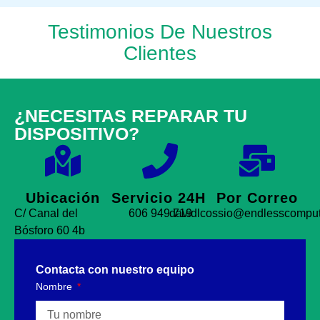
Testimonios De Nuestros
Clientes
¿NECESITAS REPARAR TU
DISPOSITIVO?
Ubicación
Servicio 24H
Por Correo
C/ Canal del
606 949 719
davidlcossio@endlesscomput
Bósforo 60 4b
Contacta con nuestro equipo
Nombre