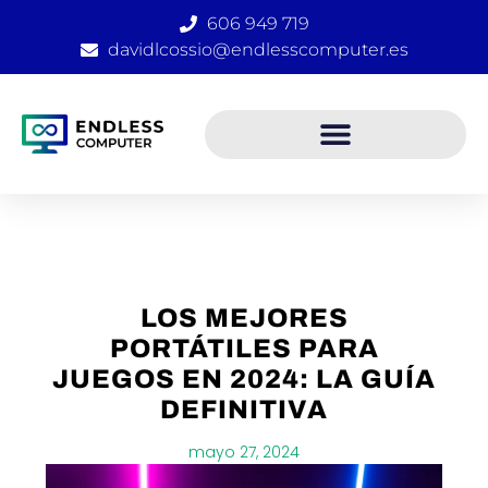
Ir
606 949 719
al
davidlcossio@endlesscomputer.es
contenido
LOS MEJORES
PORTÁTILES PARA
JUEGOS EN 2024: LA GUÍA
DEFINITIVA
mayo 27, 2024