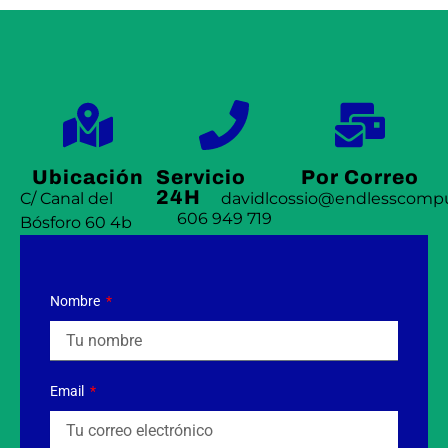
Ubicación
Servicio
Por Correo
24H
C/ Canal del
davidlcossio@endlesscompu
606 949 719
Bósforo 60 4b
Nombre
Email