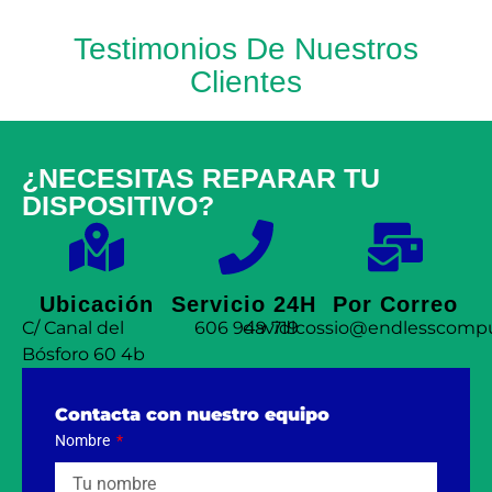
Testimonios De Nuestros
Clientes
¿NECESITAS REPARAR TU
DISPOSITIVO?
Ubicación
Servicio 24H
Por Correo
C/ Canal del
606 949 719
davidlcossio@endlesscompu
Bósforo 60 4b
Contacta con nuestro equipo
Nombre