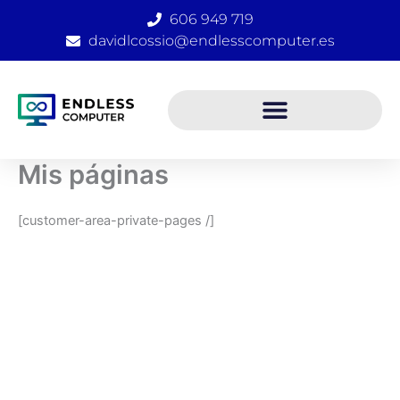
Ir
606 949 719
al
davidlcossio@endlesscomputer.es
contenido
Mis páginas
[customer-area-private-pages /]