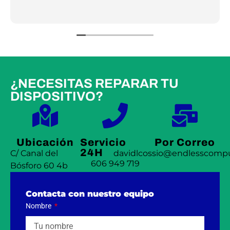
¿NECESITAS REPARAR TU
DISPOSITIVO?
Ubicación
Servicio
Por Correo
24H
C/ Canal del
davidlcossio@endlesscompu
606 949 719
Bósforo 60 4b
Contacta con nuestro equipo
Nombre