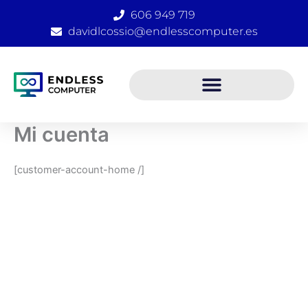
Ir
606 949 719
al
davidlcossio@endlesscomputer.es
contenido
Mi cuenta
[customer-account-home /]