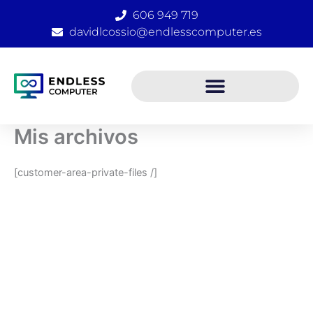
Ir
606 949 719
al
davidlcossio@endlesscomputer.es
contenido
Mis archivos
[customer-area-private-files /]