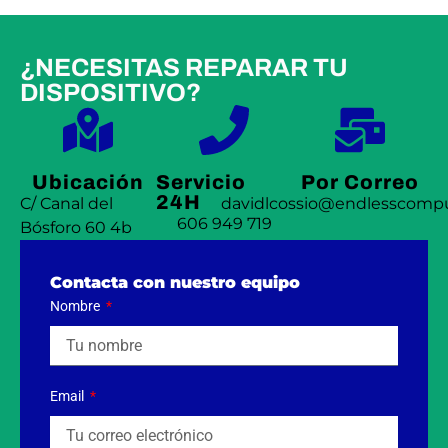
¿NECESITAS REPARAR TU
DISPOSITIVO?
Ubicación
Servicio
Por Correo
24H
C/ Canal del
davidlcossio@endlesscompu
606 949 719
Bósforo 60 4b
Contacta con nuestro equipo
Nombre
Email